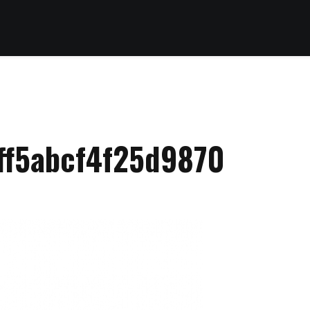
ff5abcf4f25d9870